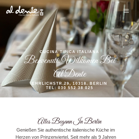
Zum
MAI
Inhalt
ME
springen
CUCINA TIPICA ITALIANA
Benvenuti. Wilkomen Bei
Al Dente
EHRLICHSTR.29, 10318. BERLIN
TEL: 030 552 38 025
Alles Begann In Berlin
Genießen Sie authentische italienische Küche im
Herzen von Prinzenviertel. Seit mehr als 9 Jahren