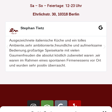
Sa – So – Feiertage: 12-23 Uhr
Ehrlichstr. 30, 10318 Berlin
W
e
Stephan Tietz
i
t
Ausgezeichnete italienische Küche und ein tolles
e
r
Ambiente,sehr ambitionierte,freundliche und aufmerksame
V
N
l
Bedienung,großartige Speisekarte mit vielen
o
ä
e
Gaumenfreuden die absolut köstlich zubereitet waren ,wir
s
r
c
waren im Rahmen eines spontanen Firmenessens vor Ort
e
i
h
und wurden sehr positiv überrascht.
n
g
s
e
t
r
e
r
I
T
G
Y
n
r
o
e