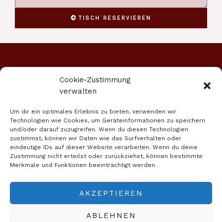
TISCH RESERVIEREN
I
T
G
Y
Cookie-Zustimmung
n
r
o
e
verwalten
s
i
o
l
Um dir ein optimales Erlebnis zu bieten, verwenden wir
t
p
g
p
Technologien wie Cookies, um Geräteinformationen zu speichern
Menu
a
a
l
und/oder darauf zuzugreifen. Wenn du diesen Technologien
zustimmst, können wir Daten wie das Surfverhalten oder
g
d
e
eindeutige IDs auf dieser Website verarbeiten. Wenn du deine
r
v
Zustimmung nicht erteilst oder zurückziehst, können bestimmte
a
i
Öffnungszeiten
Merkmale und Funktionen beeinträchtigt werden.
m
s
Montag bis Freitag
o
15 - 23 Uhr
AKZEPTIEREN
r
Samstag / Sonntag & Feiertage
12 - 23 Uhr
ABLEHNEN